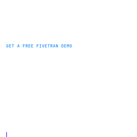
GET A FREE FIVETRAN DEMO
Connect to any data
warehouse
Fivetran effortlessly replicates data into any
warehouse. See how Fivetran can improve your
organization's performance.