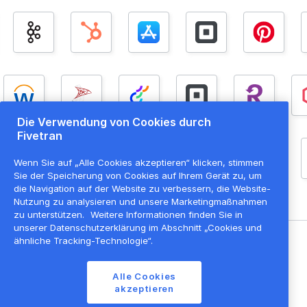
Die Verwendung von Cookies durch
Fivetran
Wenn Sie auf „Alle Cookies akzeptieren“ klicken, stimmen
Sie der Speicherung von Cookies auf Ihrem Gerät zu, um
die Navigation auf der Website zu verbessern, die Website-
Nutzung zu analysieren und unsere Marketingmaßnahmen
zu unterstützen.
Weitere Informationen finden Sie in
unserer Datenschutzerklärung im Abschnitt „Cookies und
ähnliche Tracking-Technologie“.
©
2026
Fivetran, Inc
Alle Cookies
Nutzungsbedingungen der Website
akzeptieren
Datenschutzrichtlinie