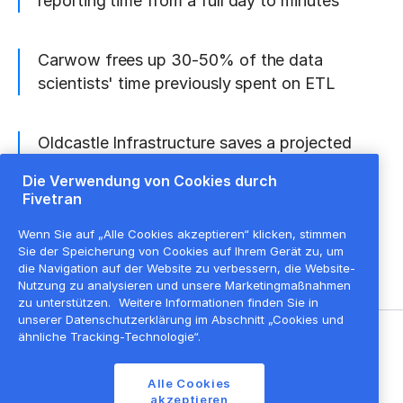
reporting time from a full day to minutes
Carwow frees up 30-50% of the data
scientists' time previously spent on ETL
Oldcastle Infrastructure saves a projected
$360,000 over a three-year period
Die Verwendung von Cookies durch
Fivetran
And more...
Wenn Sie auf „Alle Cookies akzeptieren“ klicken, stimmen
Sie der Speicherung von Cookies auf Ihrem Gerät zu, um
die Navigation auf der Website zu verbessern, die Website-
Nutzung zu analysieren und unsere Marketingmaßnahmen
zu unterstützen.
Weitere Informationen finden Sie in
unserer Datenschutzerklärung im Abschnitt „Cookies und
ähnliche Tracking-Technologie“.
©
2026
Fivetran, Inc
Alle Cookies
Nutzungsbedingungen der Website
akzeptieren