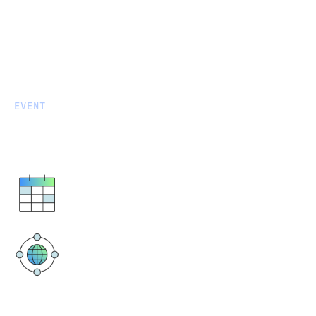
EVENT
Oslo Big Data Day 2023
April 20, 2023
08:00-17:00 CEST
BI Norwegian Business School
Nydalsveien 37, 0484 Oslo, Norge