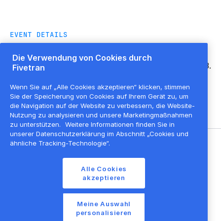
EVENT DETAILS
Die Verwendung von Cookies durch
Thanks for meeting us at Oslo Big Data Day 2023.
Fivetran
Please fill in your details to enter our prize draw.
Wenn Sie auf „Alle Cookies akzeptieren“ klicken, stimmen
Sie der Speicherung von Cookies auf Ihrem Gerät zu, um
die Navigation auf der Website zu verbessern, die Website-
Nutzung zu analysieren und unsere Marketingmaßnahmen
zu unterstützen.
Weitere Informationen finden Sie in
unserer Datenschutzerklärung im Abschnitt „Cookies und
ähnliche Tracking-Technologie“.
©
2026
Fivetran, Inc
Alle Cookies
Nutzungsbedingungen der Website
akzeptieren
Datenschutzrichtlinie
Cookie-Einstellungen
Meine Auswahl
personalisieren
Cookie-Liste