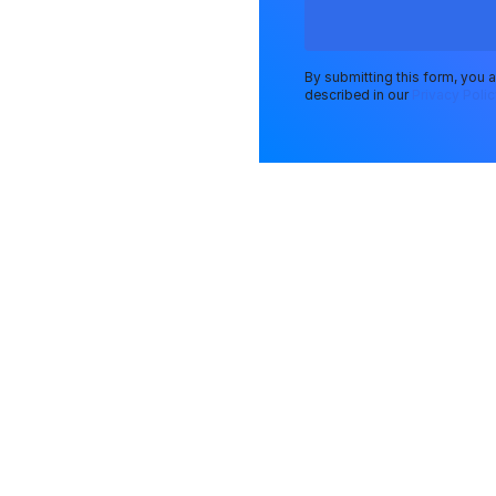
By submitting this form, you 
described in our
Privacy Polic