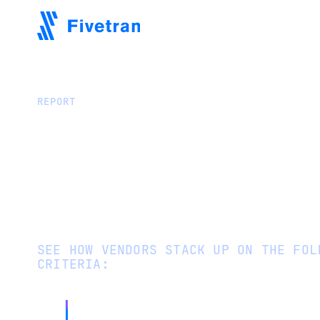
REPORT
Compare Top ETL Tools
G2 compares leading ETL tools based on
satisfaction, features, and customer revi
SEE HOW VENDORS STACK UP ON THE FOL
CRITERIA:
Executive summaries for major ven