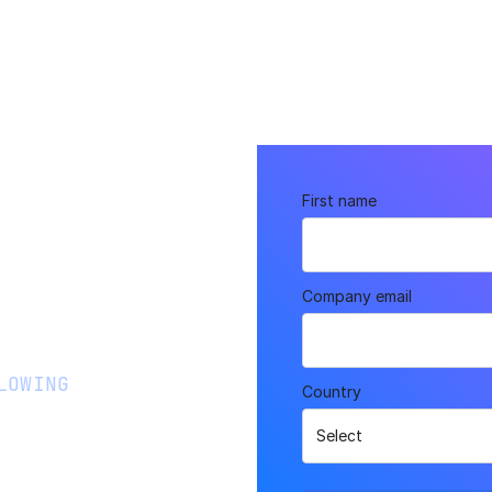
First name
ews.
Company email
LOWING
Country
dors