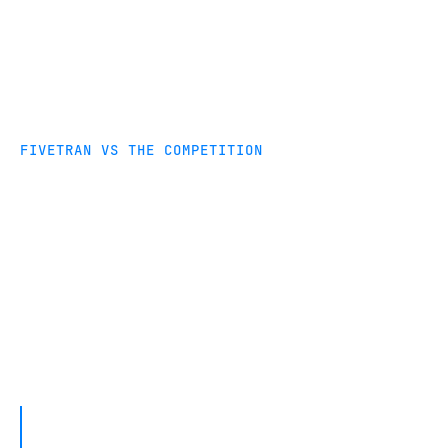
FIVETRAN VS THE COMPETITION
Compare Fivetran and
Informatica
Learn why Engineers, Analysts and Developers
choose Fivetran. Try Fivetran today for free.