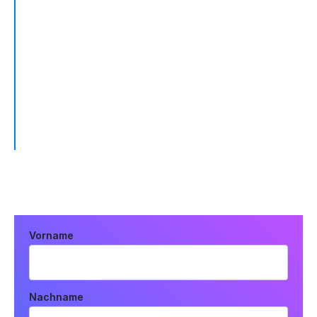
"Fivetran hat unseren Datenextraktions-
Workflow komplett verändert. Wir sparen
enorm viel Zeit, weil wir die Datenpipelines
nicht mehr intern erstellen und warten
müssen."
EVIN ANDERSON, DATA ENGINEERING MANAGER
Vorname
Nachname