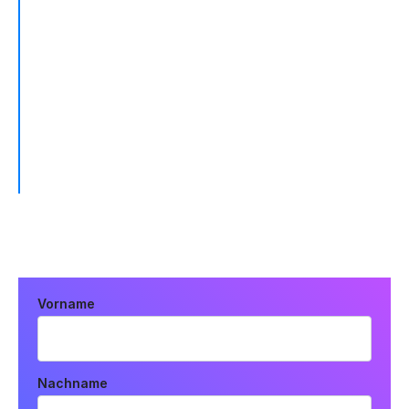
"Fivetran hat unseren Datenextraktions-
Workflow komplett verändert. Wir sparen
enorm viel Zeit, weil wir die Datenpipelines
nicht mehr intern erstellen und warten
müssen."
EVIN ANDERSON, DATA ENGINEERING MANAGER
Vorname
Nachname