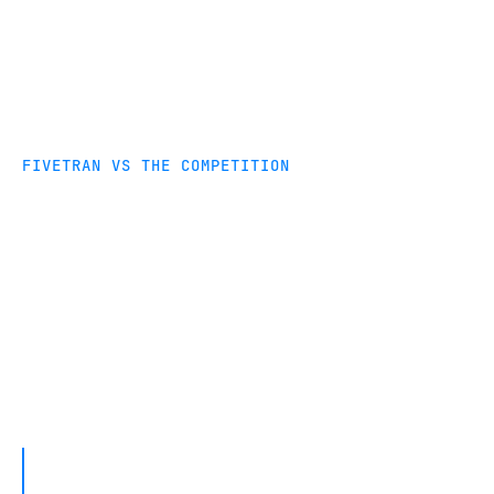
FIVETRAN VS THE COMPETITION
Compare Fivetran and
Matillion
Learn why Engineers, Analysts and Developers
choose Fivetran. Try Fivetran today for free.