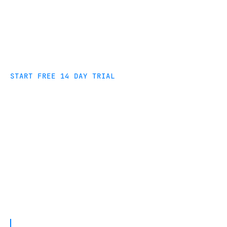
START FREE 14 DAY TRIAL
Data infrastructure you can
rely on
Improve your business operations with high-
volume data movement across your company
systems