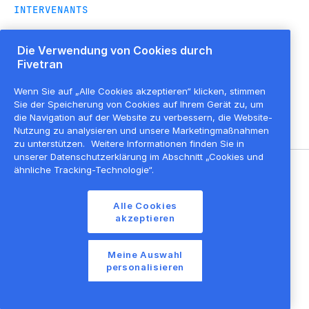
INTERVENANTS
Die Verwendung von Cookies durch
Loïc
Fivetran
Poulmarc'k
Senior Solution
Wenn Sie auf „Alle Cookies akzeptieren“ klicken, stimmen
Architect
,
Fivetran
Sie der Speicherung von Cookies auf Ihrem Gerät zu, um
die Navigation auf der Website zu verbessern, die Website-
Nutzung zu analysieren und unsere Marketingmaßnahmen
zu unterstützen.
Weitere Informationen finden Sie in
unserer Datenschutzerklärung im Abschnitt „Cookies und
ähnliche Tracking-Technologie“.
©
2026
Fivetran, Inc
Alle Cookies
Nutzungsbedingungen der Website
akzeptieren
Datenschutzrichtlinie
Cookie-Einstellungen
Meine Auswahl
personalisieren
Cookie-Liste