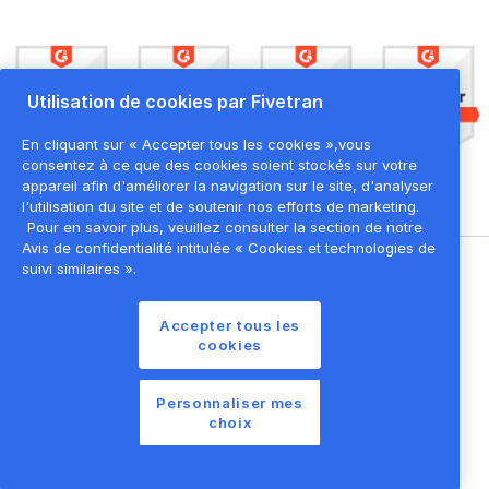
Utilisation de cookies par Fivetran
En cliquant sur « Accepter tous les cookies »,vous
consentez à ce que des cookies soient stockés sur votre
appareil afin d'améliorer la navigation sur le site, d'analyser
l'utilisation du site et de soutenir nos efforts de marketing.
Pour en savoir plus, veuillez consulter la section de notre
Avis de confidentialité intitulée « Cookies et technologies de
suivi similaires ».
©
2026
Fivetran, Inc
Accepter tous les
Conditions d'utilisation du site
cookies
Politique de confidentialité
Paramètres des cookies
Personnaliser mes
choix
Liste des cookies