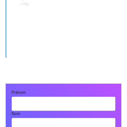
If we hadn’t switched to Fivetran, we would
still be building connections from scratch
instead of understanding our business
operations data.
OLVE GROLLE, DIR OF BUSINESS SYSTEMS
Prénom
Nom