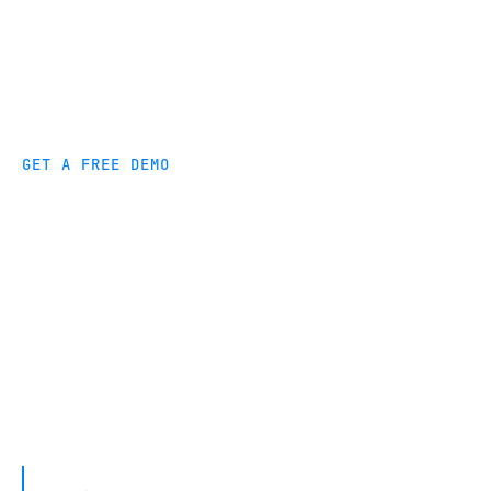
GET A FREE DEMO
Easily connect to any BI tool
Scale efficiently at your organization with BI
connections and fully managed data pipelines.
Fivetran works with your BI platform to create a
fully managed data pipeline in minutes.