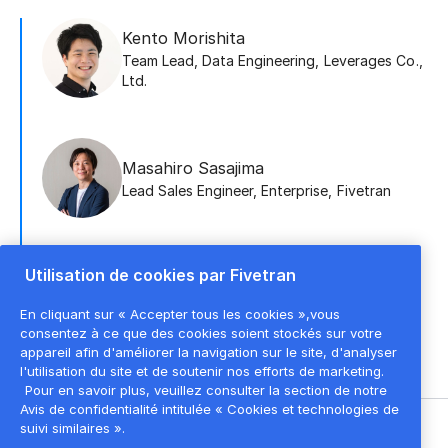
Kento Morishita
Team Lead, Data Engineering
,
Leverages Co.,
Ltd.
Masahiro Sasajima
Lead Sales Engineer, Enterprise
,
Fivetran
Utilisation de cookies par Fivetran
Shoko Hayashi
Account Executive, Enterprise
,
Fivetran
En cliquant sur « Accepter tous les cookies »,vous
consentez à ce que des cookies soient stockés sur votre
appareil afin d'améliorer la navigation sur le site, d'analyser
l'utilisation du site et de soutenir nos efforts de marketing.
Pour en savoir plus, veuillez consulter la section de notre
Avis de confidentialité intitulée « Cookies et technologies de
suivi similaires ».