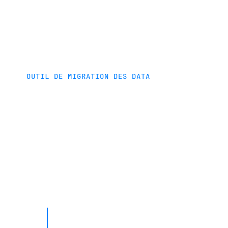
OUTIL DE MIGRATION DES DATA
Migration automatisée des d
Accélérez votre activité grâce à la platef
migration de data automatisée de Fivetran
la gratuitement.