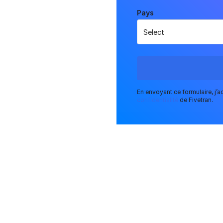
Pays
sés entre
ndrait
s semaines
source
iment
En envoyant ce formulaire, j’
. Avec
confidentialité
de Fivetran.
nctionnent
A