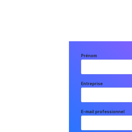
Prénom
ata
orme de
. Essayez-
Entreprise
E-mail professionnel