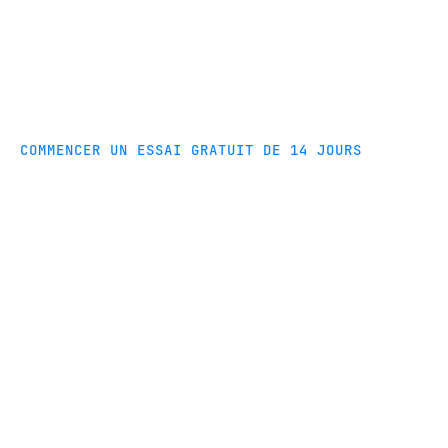
COMMENCER UN ESSAI GRATUIT DE 14 JOURS
Réplication de base de
données simple et
automatisée
Découvrez comment configurer facilement la
réplication de bases de données avec Fivetran.
Commencez simplement un essai gratuit dès
aujourd’hui.