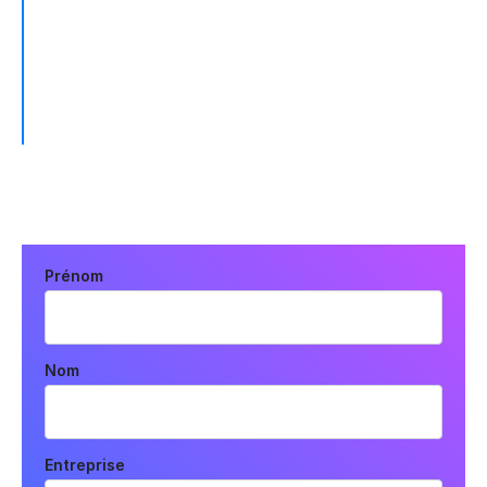
target database or data warehouse of our
choice. This really enables us to break down
data silos.
ASHLEY VAN NAME, GENERAL MANAGER OF DATA
ENGINEERING, JETBLUE
Prénom
Nom
Entreprise