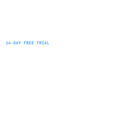
14-DAY FREE TRIAL
Powering your data
movement for Google
BigQuery
Make every decision data-driven with reliable,
high-volume data integration that scales with
Google BigQuery