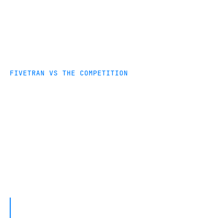
FIVETRAN VS THE COMPETITION
Compare Fivetran and
Informatica
Learn why Engineers, Analysts and Developers
choose Fivetran. Try Fivetran today for free.