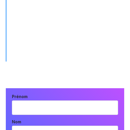
"Fivetran a complètement modifié notre flux de
travail pour l'extraction data. Nous gagnons
un temps considérable en éliminant le besoin
de construire et de maintenir des pipelines de
data en interne."
EVIN ANDERSON, DATA ENGINEERING MANAGER
Prénom
Nom