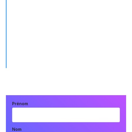
"Fivetran a complètement modifié notre flux de
travail pour l'extraction data. Nous gagnons
un temps considérable en éliminant le besoin
de construire et de maintenir des pipelines de
data en interne."
EVIN ANDERSON, DATA ENGINEERING MANAGER
Prénom
Nom