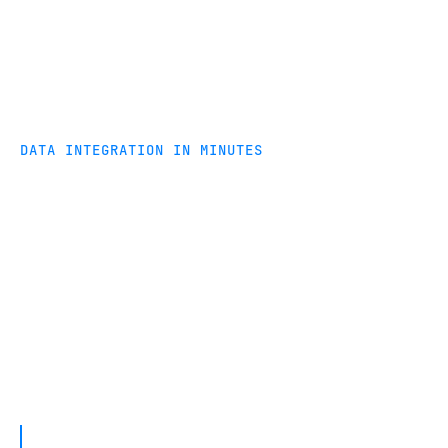
DATA INTEGRATION IN MINUTES
Signup for a Free 14 Day Trial
Quickly integrate data. Professionals using
Fivetran spend more time on analysis. Signup for
a risk-free 14 day trial & get data integration in
minutes not days!