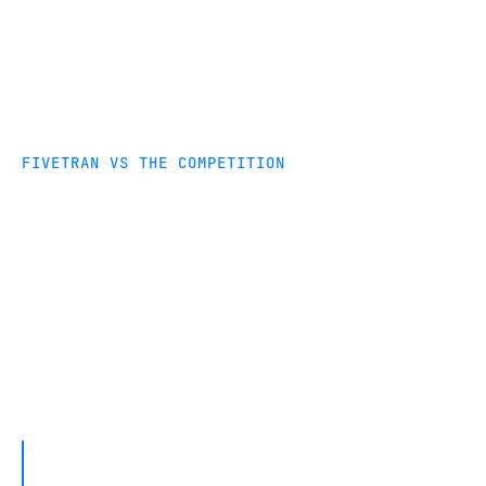
FIVETRAN VS THE COMPETITION
Compare Fivetran and Qlik
Attunity
Learn why Engineers, Analysts and Developers
choose Fivetran. Try Fivetran today for free.