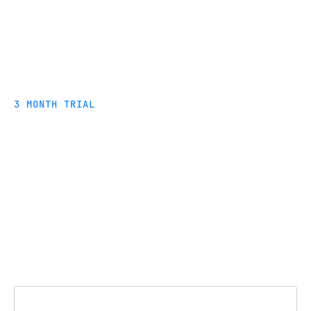
3 MONTH TRIAL
Sign up customers for a no-
cost 3-month trial of the
Fivetran platform.
Customer information must be complete to
participate.
Prénom